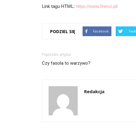
Link tagu HTML:
https://www.fineso.pl/
PODZIEL SIĘ
Facebook
Twit
Poprzedni artykuł
Czy fasola to warzywo?
Redakcja