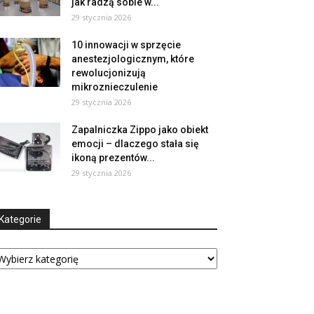
jak radzą sobie w...
29 stycznia 2026
10 innowacji w sprzęcie
anestezjologicznym, które
rewolucjonizują
mikroznieczulenie
29 stycznia 2026
Zapalniczka Zippo jako obiekt
emocji – dlaczego stała się
ikoną prezentów...
29 stycznia 2026
Kategorie
tegorie