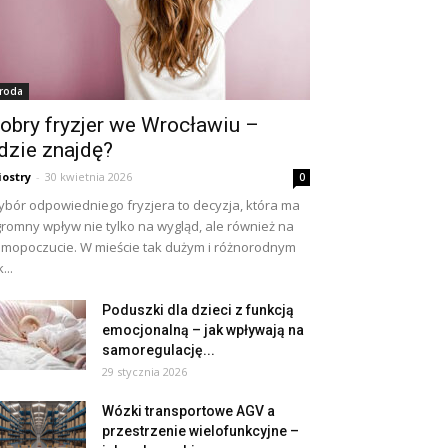
roda
obry fryzjer we Wrocławiu –
dzie znajdę?
iostry
-
30 kwietnia 2026
0
bór odpowiedniego fryzjera to decyzja, która ma
romny wpływ nie tylko na wygląd, ale również na
mopoczucie. W mieście tak dużym i różnorodnym
...
Poduszki dla dzieci z funkcją
emocjonalną – jak wpływają na
samoregulację...
29 stycznia 2026
Wózki transportowe AGV a
przestrzenie wielofunkcyjne –