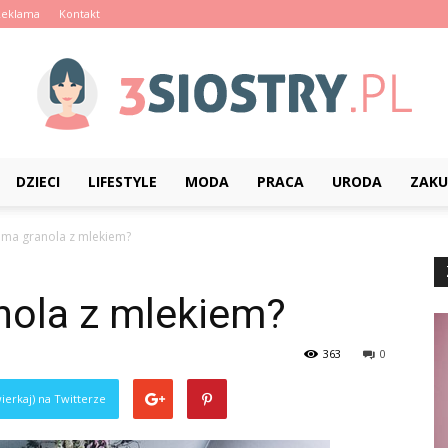
Reklama
Kontakt
DZIECI
LIFESTYLE
MODA
PRACA
URODA
ZAKU
3siostry.pl
ii ma granola z mlekiem?
anola z mlekiem?
363
0
ierkaj) na Twitterze