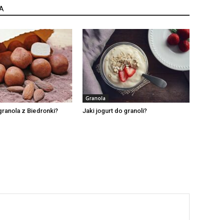
A
Granola
granola z Biedronki?
Jaki jogurt do granoli?