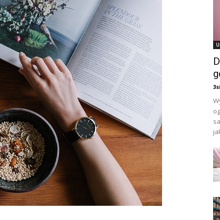
U
D
g
3s
Wy
og
sa
jak