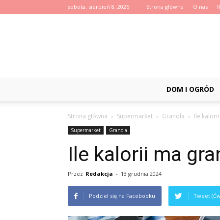
sobota, sierpień 8, 2026
Strona główna
O nas
DOM I OGRÓD
Strona główna
Supermarket
Granola
Ile kalor
Supermarket
Granola
Ile kalorii ma gr
Przez
Redakcja
-
13 grudnia 2024
Podziel się na Facebooku
Tweet (Ćw