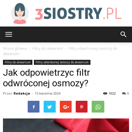
3siostry.pl
Strona główna
Filtry do akwarium
Filtry odwróconej osmozy do
akwarium
Filtry do akwarium
Filtry odwróconej osmozy do akwarium
Jak odpowietrzyc filtr
odwróconej osmozy?
Przez
Redakcja
-
15 kwietnia 2024
1022
0