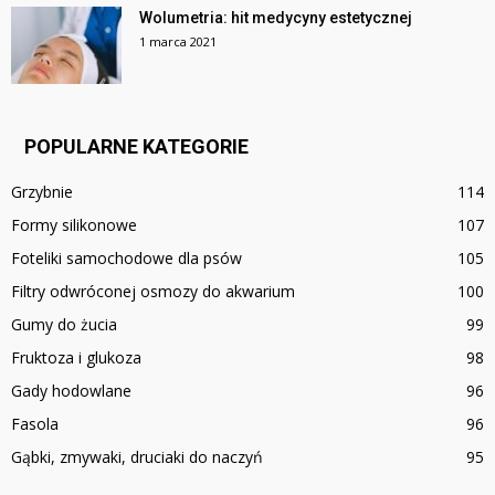
Wolumetria: hit medycyny estetycznej
1 marca 2021
POPULARNE KATEGORIE
Grzybnie
114
Formy silikonowe
107
Foteliki samochodowe dla psów
105
Filtry odwróconej osmozy do akwarium
100
Gumy do żucia
99
Fruktoza i glukoza
98
Gady hodowlane
96
Fasola
96
Gąbki, zmywaki, druciaki do naczyń
95