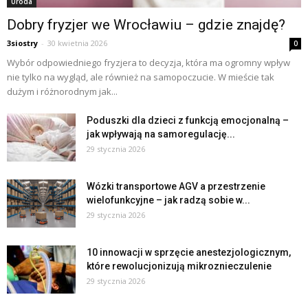
Uroda
Dobry fryzjer we Wrocławiu – gdzie znajdę?
3siostry
-
30 kwietnia 2026
0
Wybór odpowiedniego fryzjera to decyzja, która ma ogromny wpływ
nie tylko na wygląd, ale również na samopoczucie. W mieście tak
dużym i różnorodnym jak...
Poduszki dla dzieci z funkcją emocjonalną –
jak wpływają na samoregulację...
29 stycznia 2026
Wózki transportowe AGV a przestrzenie
wielofunkcyjne – jak radzą sobie w...
29 stycznia 2026
10 innowacji w sprzęcie anestezjologicznym,
które rewolucjonizują mikroznieczulenie
29 stycznia 2026