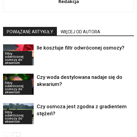
Redakcja
POWIĄZANE ARTYKUŁY
WIĘCEJ OD AUTORA
Ile kosztuje filtr odwróconej osmozy?
Filtry
odwróconej
osmozy do
akwarium
Czy woda destylowana nadaje się do
Filtry
akwarium?
odwróconej
osmozy do
akwarium
Czy osmoza jest zgodna z gradientem
Filtry
stężeń?
odwróconej
osmozy do
akwarium