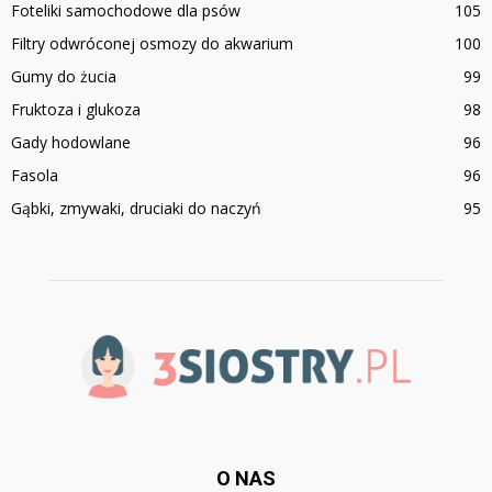
Foteliki samochodowe dla psów
105
Filtry odwróconej osmozy do akwarium
100
Gumy do żucia
99
Fruktoza i glukoza
98
Gady hodowlane
96
Fasola
96
Gąbki, zmywaki, druciaki do naczyń
95
O NAS