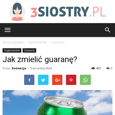
3siostry.pl
Strona główna
Supermarket
Guarana
Supermarket
Guarana
Jak zmielić guaranę?
Przez
Redakcja
-
3 września 2024
457
0