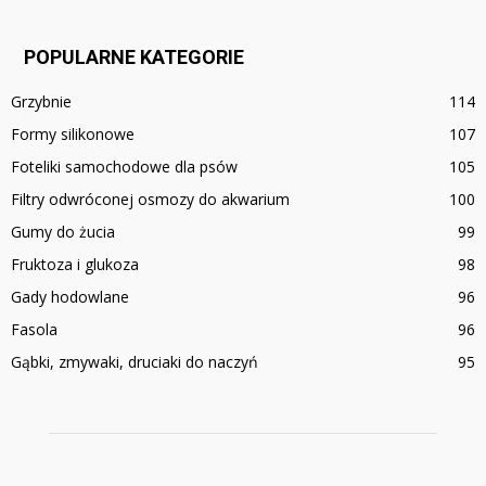
POPULARNE KATEGORIE
Grzybnie
114
Formy silikonowe
107
Foteliki samochodowe dla psów
105
Filtry odwróconej osmozy do akwarium
100
Gumy do żucia
99
Fruktoza i glukoza
98
Gady hodowlane
96
Fasola
96
Gąbki, zmywaki, druciaki do naczyń
95