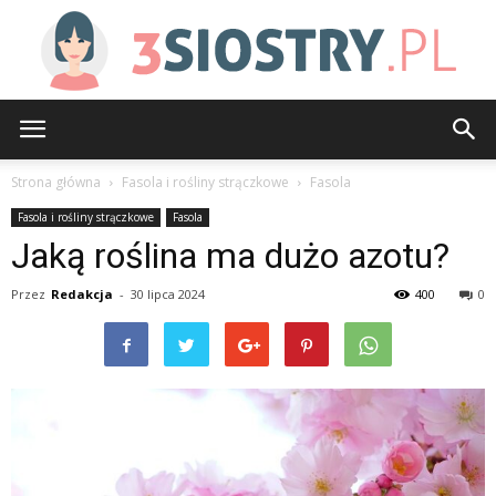
3siostry.pl
Strona główna
Fasola i rośliny strączkowe
Fasola
Fasola i rośliny strączkowe
Fasola
Jaką roślina ma dużo azotu?
Przez
Redakcja
-
30 lipca 2024
400
0