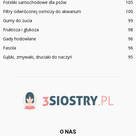
Foteliki samochodowe dla psów
105
Filtry odwróconej osmozy do akwarium
100
Gumy do żucia
99
Fruktoza i glukoza
98
Gady hodowlane
96
Fasola
96
Gąbki, zmywaki, druciaki do naczyń
95
O NAS