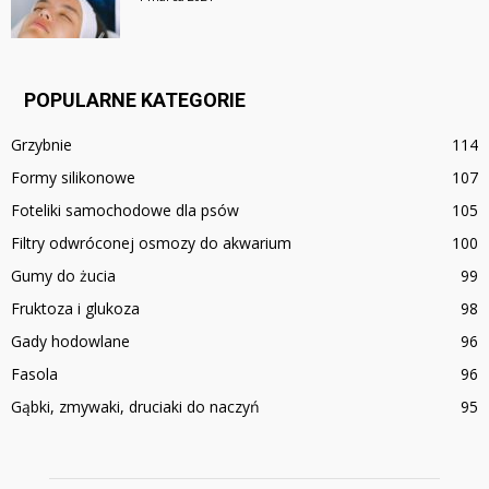
POPULARNE KATEGORIE
Grzybnie
114
Formy silikonowe
107
Foteliki samochodowe dla psów
105
Filtry odwróconej osmozy do akwarium
100
Gumy do żucia
99
Fruktoza i glukoza
98
Gady hodowlane
96
Fasola
96
Gąbki, zmywaki, druciaki do naczyń
95