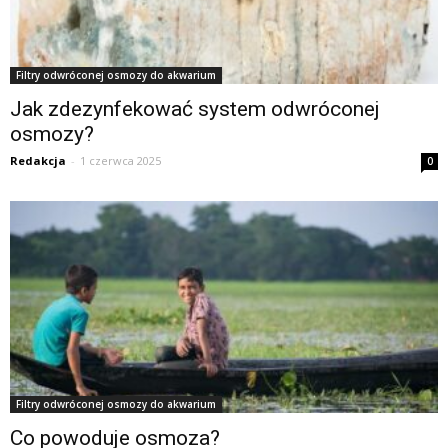
Filtry odwróconej osmozy do akwarium
Jak zdezynfekować system odwróconej
osmozy?
Redakcja
-
1 czerwca 2025
0
Filtry odwróconej osmozy do akwarium
Co powoduje osmoza?