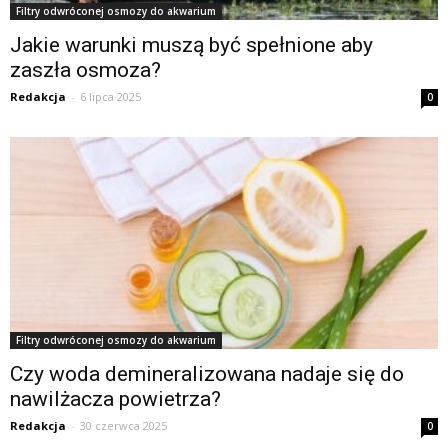
Filtry odwróconej osmozy do akwarium
Jakie warunki muszą być spełnione aby
zaszła osmoza?
Redakcja
-
6 lipca 2025
0
Filtry odwróconej osmozy do akwarium
Czy woda demineralizowana nadaje się do
nawilżacza powietrza?
Redakcja
-
30 czerwca 2025
0