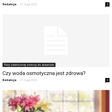
Redakcja
-
21 maja 2025
0
Filtry odwróconej osmozy do akwarium
Czy woda osmotyczna jest zdrowa?
Redakcja
-
21 maja 2025
0