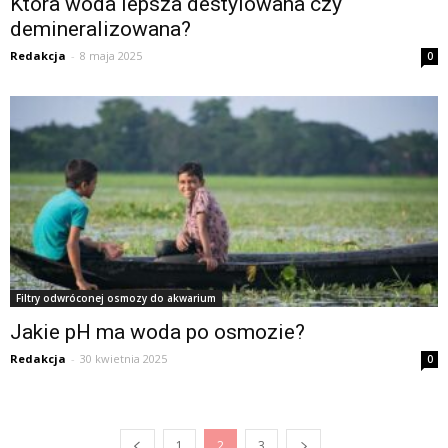
Która woda lepsza destylowana czy
demineralizowana?
Redakcja
-
8 maja 2025
0
Filtry odwróconej osmozy do akwarium
Jakie pH ma woda po osmozie?
Redakcja
-
30 kwietnia 2025
0
1
2
3