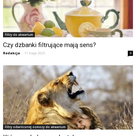
Filtry do akwarium
Czy dzbanki filtrujące mają sens?
Redakcja
-
11 maja 2025
0
Filtry odwróconej osmozy do akwarium