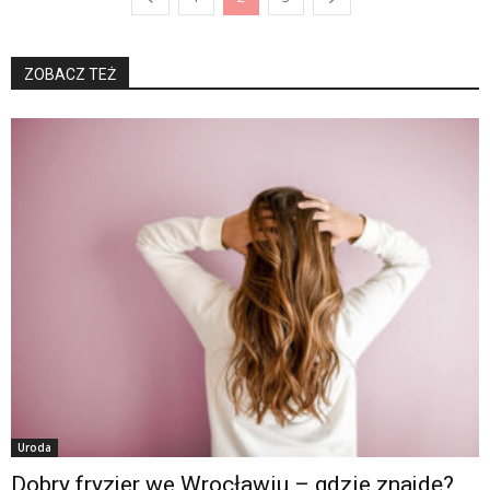
ZOBACZ TEŻ
Uroda
Dobry fryzjer we Wrocławiu – gdzie znajdę?