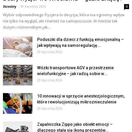
3siostry
-
30 kwietnia 2026
0
Wybór odpowiedniego fryzjera to decyzja, która ma ogromny wpływ
nie tylko na wygląd, ale również na samopoczucie. W mieście tak
dużym i różnorodnym jak...
Poduszki dla dzieci z funkcją emocjonalną –
jak wpływają na samoregulację...
29 stycznia 2026
Wózki transportowe AGV a przestrzenie
wielofunkcyjne – jak radzą sobie w...
29 stycznia 2026
10 innowacji w sprzęcie anestezjologicznym,
które rewolucjonizują mikroznieczulenie
29 stycznia 2026
Zapalniczka Zippo jako obiekt emocji –
dlaczego stała się ikoną prezentów...