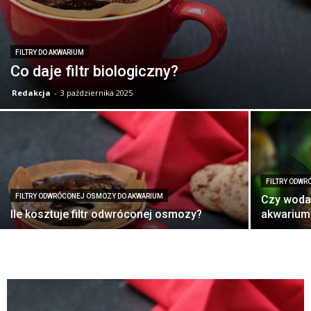
FILTRY DO AKWARIUM
Co daje filtr biologiczny?
Redakcja
-
3 października 2025
FILTRY ODW
FILTRY ODWRÓCONEJ OSMOZY DO AKWARIUM
Czy woda
Ile kosztuje filtr odwróconej osmozy?
akwarium