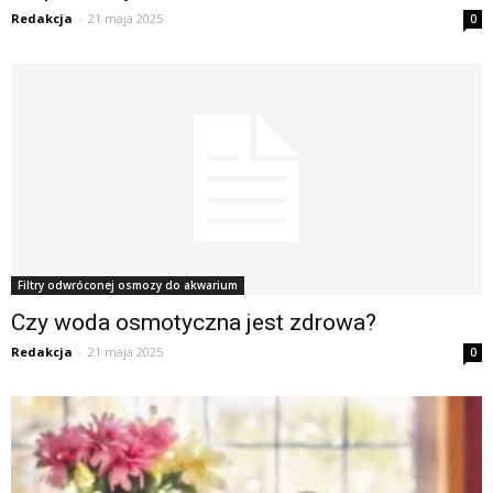
Redakcja
-
21 maja 2025
0
Filtry odwróconej osmozy do akwarium
Czy woda osmotyczna jest zdrowa?
Redakcja
-
21 maja 2025
0