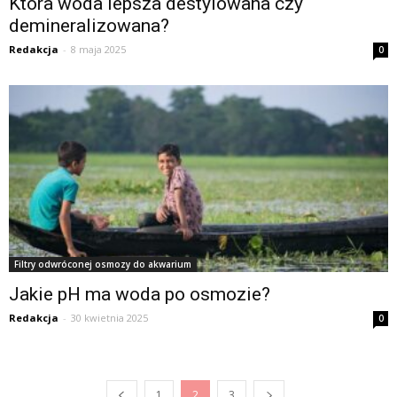
Która woda lepsza destylowana czy
demineralizowana?
Redakcja
-
8 maja 2025
0
Filtry odwróconej osmozy do akwarium
Jakie pH ma woda po osmozie?
Redakcja
-
30 kwietnia 2025
0
1
2
3