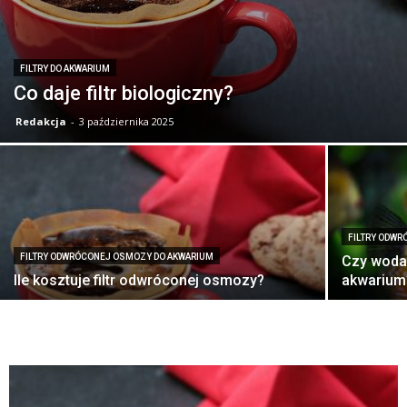
FILTRY DO AKWARIUM
Co daje filtr biologiczny?
Redakcja
-
3 października 2025
FILTRY ODW
FILTRY ODWRÓCONEJ OSMOZY DO AKWARIUM
Czy woda
Ile kosztuje filtr odwróconej osmozy?
akwarium