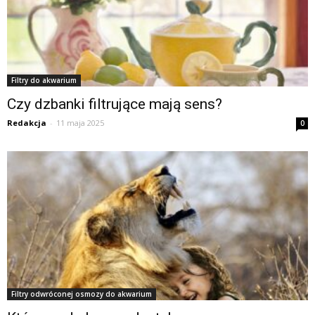
Filtry do akwarium
Czy dzbanki filtrujące mają sens?
Redakcja
-
11 maja 2025
0
Filtry odwróconej osmozy do akwarium