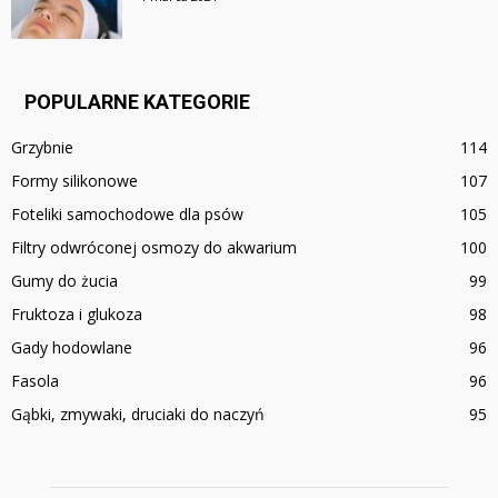
POPULARNE KATEGORIE
Grzybnie
114
Formy silikonowe
107
Foteliki samochodowe dla psów
105
Filtry odwróconej osmozy do akwarium
100
Gumy do żucia
99
Fruktoza i glukoza
98
Gady hodowlane
96
Fasola
96
Gąbki, zmywaki, druciaki do naczyń
95