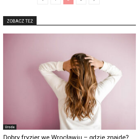
ZOBACZ TEŻ
Uroda
Dobry fryzjer we Wrocławiu – gdzie znajdę?