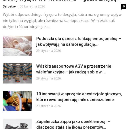
3siostry
-
30 kwietnia 2026
0
Wybór odpowiedniego fryzjera to decyzja, która ma ogromny wpływ
nie tylko na wygląd, ale również na samopoczucie. W mieście tak
dużym i różnorodnym jak...
Poduszki dla dzieci z funkcją emocjonalną –
jak wpływają na samoregulację...
29 stycznia 2026
Wózki transportowe AGV a przestrzenie
wielofunkcyjne – jak radzą sobie w...
29 stycznia 2026
10 innowacji w sprzęcie anestezjologicznym,
które rewolucjonizują mikroznieczulenie
29 stycznia 2026
Zapalniczka Zippo jako obiekt emocji –
dlaczego stała się ikoną prezentów...