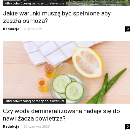
Filtry odwróconej osmozy do akwarium
Jakie warunki muszą być spełnione aby
zaszła osmoza?
Redakcja
-
6 lipca 2025
0
Filtry odwróconej osmozy do akwarium
Czy woda demineralizowana nadaje się do
nawilżacza powietrza?
Redakcja
-
30 czerwca 2025
0