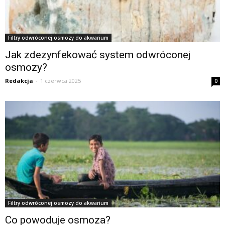
Filtry odwróconej osmozy do akwarium
Jak zdezynfekować system odwróconej
osmozy?
Redakcja
-
1 czerwca 2025
0
Filtry odwróconej osmozy do akwarium
Co powoduje osmoza?