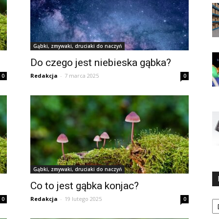
Gąbki, zmywaki, druciaki do naczyń
Do czego jest niebieska gąbka?
Redakcja
-
7 marca 2025
0
0
Gąbki, zmywaki, druciaki do naczyń
Co to jest gąbka konjac?
Ka
Redakcja
-
19 lutego 2025
0
0