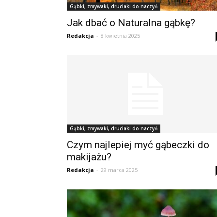
Gąbki, zmywaki, druciaki do naczyń
Jak dbać o Naturalna gąbkę?
Redakcja
-
8 kwietnia 2025
Gąbki, zmywaki, druciaki do naczyń
Czym najlepiej myć gąbeczki do
makijażu?
Redakcja
-
29 marca 2025