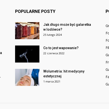
POPULARNE POSTY
P
Jak długo może być galaretka
Gr
w lodówce?
F
25 lutego 2024
F
F
Co to jest wapowanie?
na
22 czerwca 2022
G
Fr
G
Wolumetria: hit medycyny
estetycznej
F
–
1 marca 2021
Gą