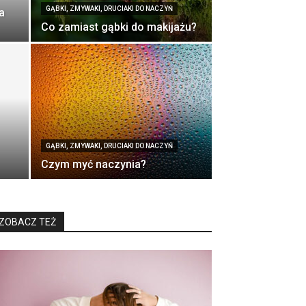
GĄBKI, ZMYWAKI, DRUCIAKI DO NACZYŃ
a
Co zamiast gąbki do makijażu?
GĄBKI, ZMYWAKI, DRUCIAKI DO NACZYŃ
Czym myć naczynia?
ZOBACZ TEŻ