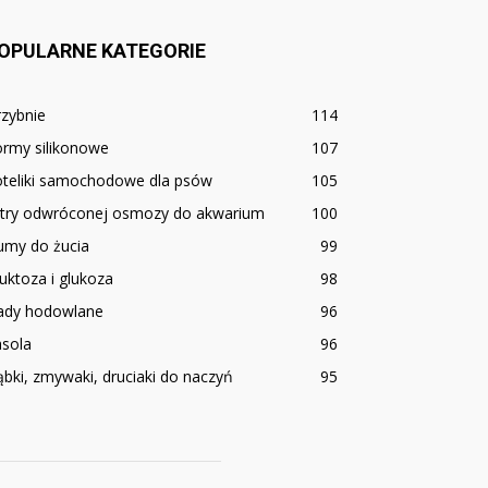
OPULARNE KATEGORIE
zybnie
114
ormy silikonowe
107
oteliki samochodowe dla psów
105
iltry odwróconej osmozy do akwarium
100
umy do żucia
99
uktoza i glukoza
98
ady hodowlane
96
asola
96
bki, zmywaki, druciaki do naczyń
95