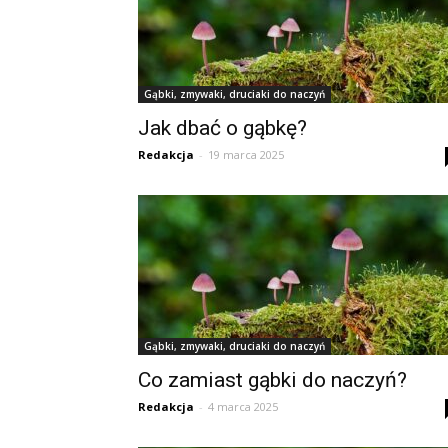
Gąbki, zmywaki, druciaki do naczyń
Jak dbać o gąbkę?
Redakcja
-
19 marca 2025
Gąbki, zmywaki, druciaki do naczyń
Co zamiast gąbki do naczyń?
Redakcja
-
4 marca 2025