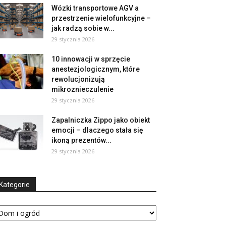
Wózki transportowe AGV a
przestrzenie wielofunkcyjne –
jak radzą sobie w...
29 stycznia 2026
10 innowacji w sprzęcie
anestezjologicznym, które
rewolucjonizują
mikroznieczulenie
29 stycznia 2026
Zapalniczka Zippo jako obiekt
emocji – dlaczego stała się
ikoną prezentów...
29 stycznia 2026
Kategorie
tegorie