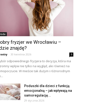
roda
obry fryzjer we Wrocławiu –
dzie znajdę?
iostry
-
30 kwietnia 2026
0
bór odpowiedniego fryzjera to decyzja, która ma
romny wpływ nie tylko na wygląd, ale również na
mopoczucie. W mieście tak dużym i różnorodnym
...
Poduszki dla dzieci z funkcją
emocjonalną – jak wpływają na
samoregulację...
29 stycznia 2026