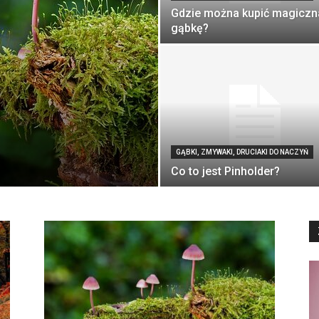
Gdzie można kupić magiczn
gąbkę?
GĄBKI, ZMYWAKI, DRUCIAKI DO NACZYŃ
Co to jest Pinholder?