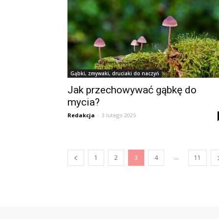
Gąbki, zmywaki, druciaki do naczyń
Jak przechowywać gąbkę do
mycia?
Redakcja
-
3 lutego 2025
...
1
2
3
4
11