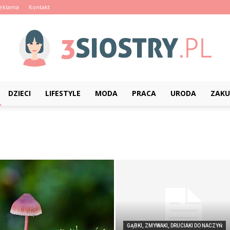
eklama
Kontakt
DZIECI
LIFESTYLE
MODA
PRACA
URODA
ZAKU
3siostry.pl
GĄBKI, ZMYWAKI, DRUCIAKI DO NACZYŃ