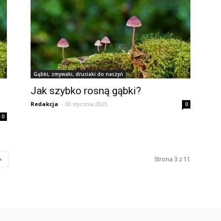
Gąbki, zmywaki, druciaki do naczyń
Jak szybko rosną gąbki?
Redakcja
-
30 stycznia 2025
0
0
Strona 3 z 11