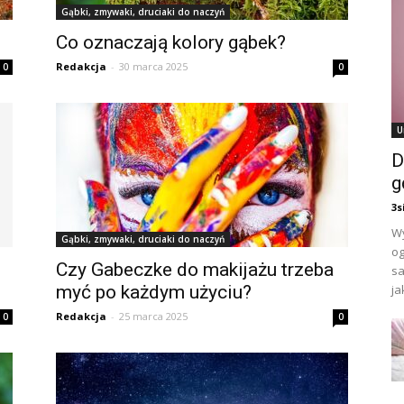
Gąbki, zmywaki, druciaki do naczyń
Co oznaczają kolory gąbek?
Redakcja
-
30 marca 2025
0
0
U
D
g
3s
Wy
Gąbki, zmywaki, druciaki do naczyń
og
Czy Gabeczke do makijażu trzeba
sa
myć po każdym użyciu?
jak
Redakcja
-
25 marca 2025
0
0