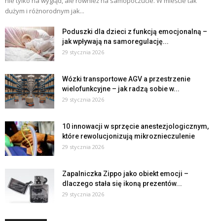
nie tylko na wygląd, ale również na samopoczucie. W mieście tak
dużym i różnorodnym jak...
Poduszki dla dzieci z funkcją emocjonalną –
jak wpływają na samoregulację...
29 stycznia 2026
Wózki transportowe AGV a przestrzenie
wielofunkcyjne – jak radzą sobie w...
29 stycznia 2026
10 innowacji w sprzęcie anestezjologicznym,
które rewolucjonizują mikroznieczulenie
29 stycznia 2026
Zapalniczka Zippo jako obiekt emocji –
dlaczego stała się ikoną prezentów...
29 stycznia 2026