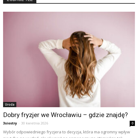
Uroda
Dobry fryzjer we Wrocławiu – gdzie znajdę?
3siostry
-
30 kwietnia 2026
0
Wybór odpowiedniego fryzjera to decyzja, która ma ogromny wpływ