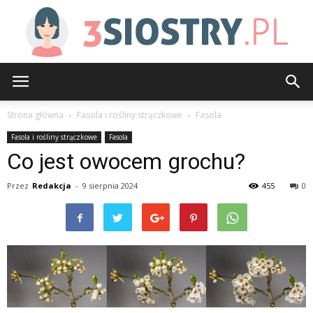
3siostry.pl
Strona główna
Fasola i rośliny strączkowe
Fasola
Fasola i rośliny strączkowe
Fasola
Co jest owocem grochu?
Przez
Redakcja
-
9 sierpnia 2024
455
0