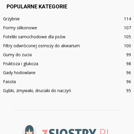
POPULARNE KATEGORIE
Grzybnie
114
Formy silikonowe
107
Foteliki samochodowe dla psów
105
Filtry odwróconej osmozy do akwarium
100
Gumy do żucia
99
Fruktoza i glukoza
98
Gady hodowlane
96
Fasola
96
Gąbki, zmywaki, druciaki do naczyń
95