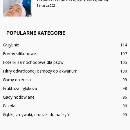
1 marca 2021
POPULARNE KATEGORIE
Grzybnie
114
Formy silikonowe
107
Foteliki samochodowe dla psów
105
Filtry odwróconej osmozy do akwarium
100
Gumy do żucia
99
Fruktoza i glukoza
98
Gady hodowlane
96
Fasola
96
Gąbki, zmywaki, druciaki do naczyń
95