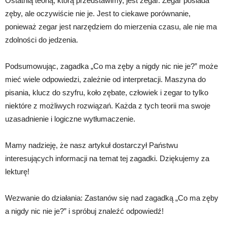
Ostatnią teorią, którą przedstawimy, jest zegar. Zegar posiada
zęby, ale oczywiście nie je. Jest to ciekawe porównanie,
ponieważ zegar jest narzędziem do mierzenia czasu, ale nie ma
zdolności do jedzenia.
Podsumowując, zagadka „Co ma zęby a nigdy nic nie je?” może
mieć wiele odpowiedzi, zależnie od interpretacji. Maszyna do
pisania, klucz do szyfru, koło zębate, człowiek i zegar to tylko
niektóre z możliwych rozwiązań. Każda z tych teorii ma swoje
uzasadnienie i logiczne wytłumaczenie.
Mamy nadzieję, że nasz artykuł dostarczył Państwu
interesujących informacji na temat tej zagadki. Dziękujemy za
lekturę!
Wezwanie do działania: Zastanów się nad zagadką „Co ma zęby
a nigdy nic nie je?” i spróbuj znaleźć odpowiedź!