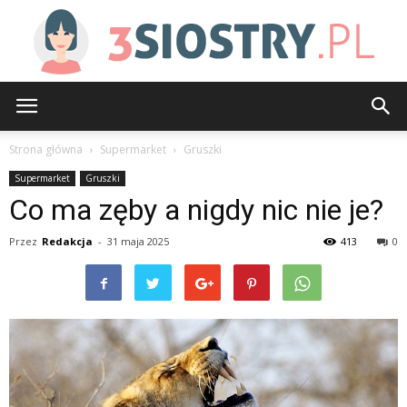
3siostry.pl
Strona główna
Supermarket
Gruszki
Supermarket
Gruszki
Co ma zęby a nigdy nic nie je?
Przez
Redakcja
-
31 maja 2025
413
0