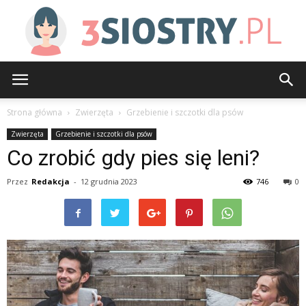
3siostry.pl
Strona główna
Zwierzęta
Grzebienie i szczotki dla psów
Zwierzęta
Grzebienie i szczotki dla psów
Co zrobić gdy pies się leni?
Przez
Redakcja
-
12 grudnia 2023
746
0