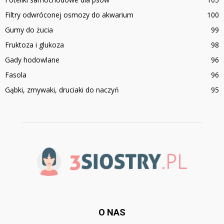
Filtry odwróconej osmozy do akwarium
100
Gumy do żucia
99
Fruktoza i glukoza
98
Gady hodowlane
96
Fasola
96
Gąbki, zmywaki, druciaki do naczyń
95
O NAS