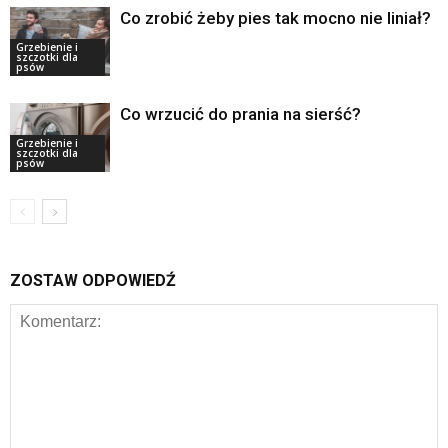
Co zrobić żeby pies tak mocno nie liniał?
Grzebienie i
szczotki dla
psów
Co wrzucić do prania na sierść?
Grzebienie i
szczotki dla
psów
ZOSTAW ODPOWIEDŹ