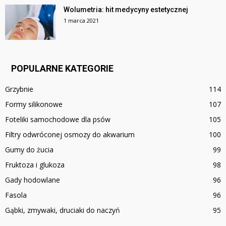
Wolumetria: hit medycyny estetycznej
1 marca 2021
POPULARNE KATEGORIE
Grzybnie
114
Formy silikonowe
107
Foteliki samochodowe dla psów
105
Filtry odwróconej osmozy do akwarium
100
Gumy do żucia
99
Fruktoza i glukoza
98
Gady hodowlane
96
Fasola
96
Gąbki, zmywaki, druciaki do naczyń
95