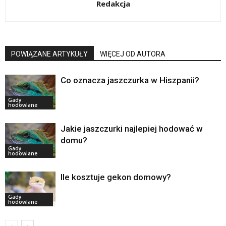
Redakcja
POWIĄZANE ARTYKUŁY
WIĘCEJ OD AUTORA
Co oznacza jaszczurka w Hiszpanii?
Gady
hodowlane
Jakie jaszczurki najlepiej hodować w
domu?
Gady
hodowlane
Ile kosztuje gekon domowy?
Gady
hodowlane