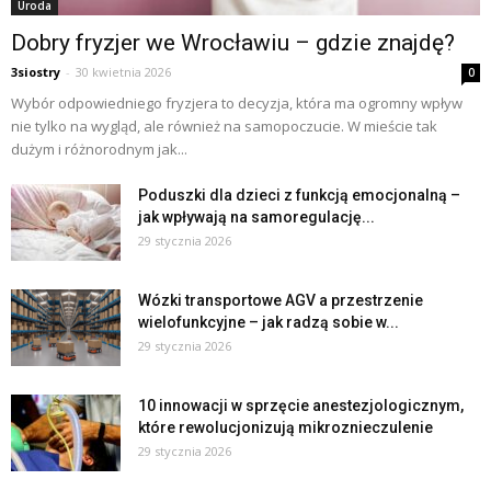
Uroda
Dobry fryzjer we Wrocławiu – gdzie znajdę?
3siostry
-
30 kwietnia 2026
0
Wybór odpowiedniego fryzjera to decyzja, która ma ogromny wpływ
nie tylko na wygląd, ale również na samopoczucie. W mieście tak
dużym i różnorodnym jak...
Poduszki dla dzieci z funkcją emocjonalną –
jak wpływają na samoregulację...
29 stycznia 2026
Wózki transportowe AGV a przestrzenie
wielofunkcyjne – jak radzą sobie w...
29 stycznia 2026
10 innowacji w sprzęcie anestezjologicznym,
które rewolucjonizują mikroznieczulenie
29 stycznia 2026