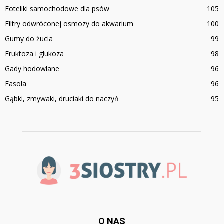
Foteliki samochodowe dla psów
105
Filtry odwróconej osmozy do akwarium
100
Gumy do żucia
99
Fruktoza i glukoza
98
Gady hodowlane
96
Fasola
96
Gąbki, zmywaki, druciaki do naczyń
95
O NAS