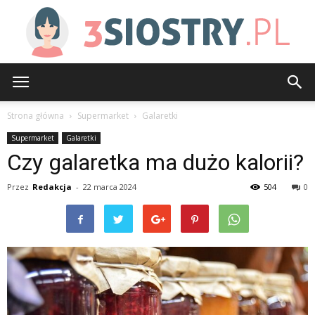
3siostry.pl
Strona główna
Supermarket
Galaretki
Supermarket
Galaretki
Czy galaretka ma dużo kalorii?
Przez
Redakcja
-
22 marca 2024
504
0