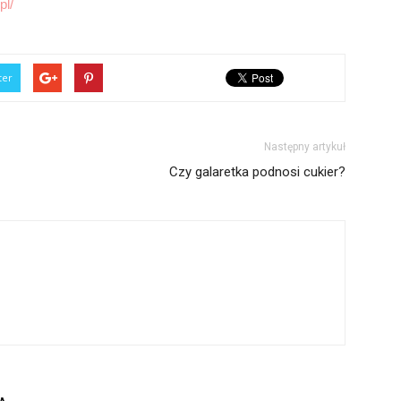
pl/
ter
Następny artykuł
Czy galaretka podnosi cukier?