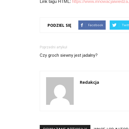
Link tagu HTML:
https://www.innowacjaiwiedza.
PODZIEL SIĘ
Facebook
Twit
Poprzedni artykuł
Czy groch siewny jest jadalny?
Redakcja