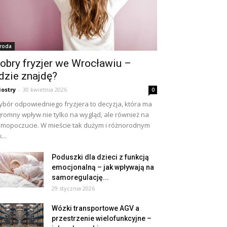
roda
obry fryzjer we Wrocławiu –
dzie znajdę?
iostry
-
30 kwietnia 2026
0
bór odpowiedniego fryzjera to decyzja, która ma
romny wpływ nie tylko na wygląd, ale również na
mopoczucie. W mieście tak dużym i różnorodnym
...
Poduszki dla dzieci z funkcją
emocjonalną – jak wpływają na
samoregulację...
29 stycznia 2026
Wózki transportowe AGV a
przestrzenie wielofunkcyjne –