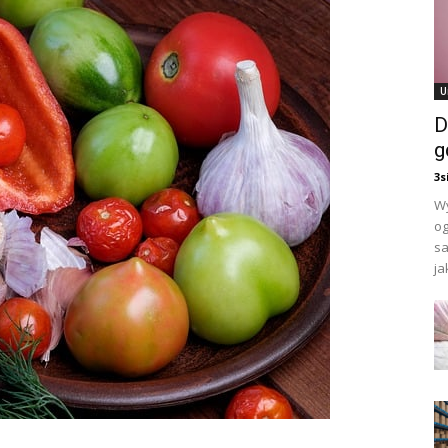
U
D
g
3s
Wy
og
sa
jak