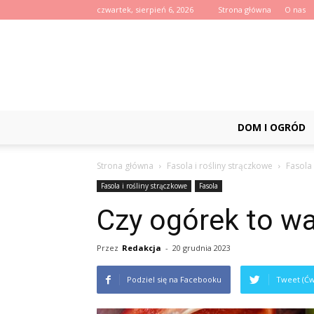
czwartek, sierpień 6, 2026
Strona główna
O nas
DOM I OGRÓD
Strona główna
Fasola i rośliny strączkowe
Fasola
Fasola i rośliny strączkowe
Fasola
Czy ogórek to w
Przez
Redakcja
-
20 grudnia 2023
Podziel się na Facebooku
Tweet (Ćw