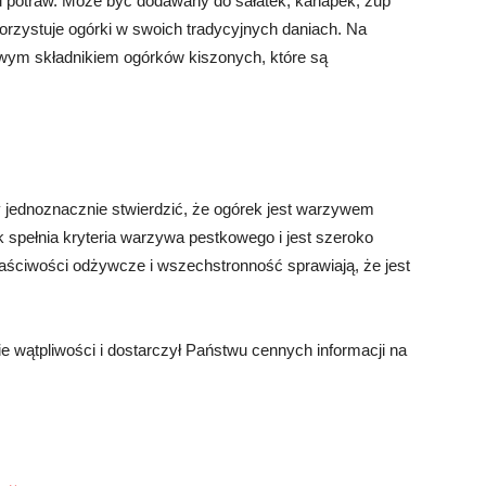
u potraw. Może być dodawany do sałatek, kanapek, zup
orzystuje ogórki w swoich tradycyjnych daniach. Na
owym składnikiem ogórków kiszonych, które są
 jednoznacznie stwierdzić, że ogórek jest warzywem
spełnia kryteria warzywa pestkowego i jest szeroko
aściwości odżywcze i wszechstronność sprawiają, że jest
e wątpliwości i dostarczył Państwu cennych informacji na