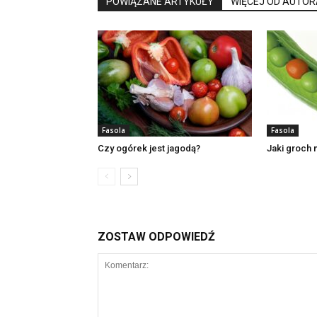
POWIĄZANE ARTYKUŁY
WIĘCEJ OD AUTOR
Fasola
Fasola
Czy ogórek jest jagodą?
Jaki groch 
ZOSTAW ODPOWIEDŹ