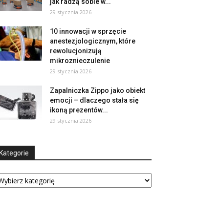
jak radzą sobie w...
29 stycznia 2026
10 innowacji w sprzęcie
anestezjologicznym, które
rewolucjonizują
mikroznieczulenie
29 stycznia 2026
Zapalniczka Zippo jako obiekt
emocji – dlaczego stała się
ikoną prezentów...
29 stycznia 2026
Kategorie
tegorie