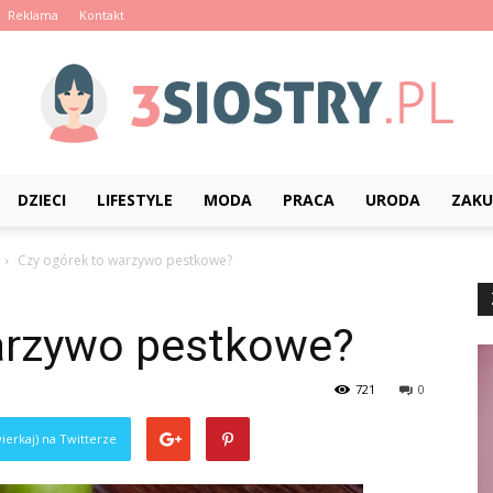
Reklama
Kontakt
DZIECI
LIFESTYLE
MODA
PRACA
URODA
ZAKU
3siostry.pl
Czy ogórek to warzywo pestkowe?
arzywo pestkowe?
721
0
ierkaj) na Twitterze