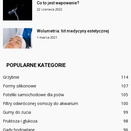
Co to jest wapowanie?
22 czerwca 2022
Wolumetria: hit medycyny estetycznej
1 marca 2021
POPULARNE KATEGORIE
Grzybnie
114
Formy silikonowe
107
Foteliki samochodowe dla psów
105
Filtry odwróconej osmozy do akwarium
100
Gumy do żucia
99
Fruktoza i glukoza
98
Gady hodowlane
96