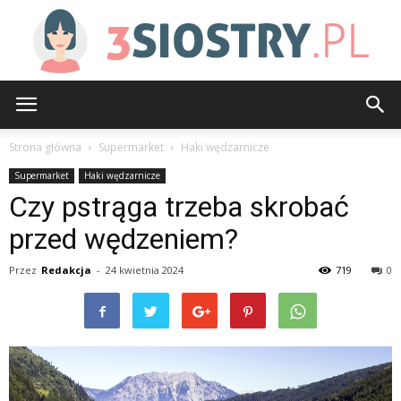
3siostry.pl
Strona główna
Supermarket
Haki wędzarnicze
Supermarket
Haki wędzarnicze
Czy pstrąga trzeba skrobać
przed wędzeniem?
Przez
Redakcja
-
24 kwietnia 2024
719
0