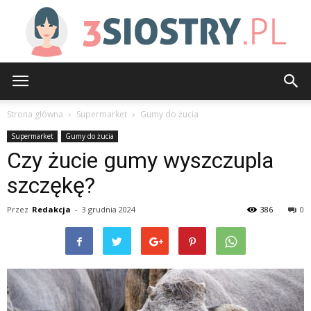
3siostry.pl
Strona główna
Supermarket
Gumy do żucia
Supermarket
Gumy do żucia
Czy żucie gumy wyszczupla
szczękę?
Przez
Redakcja
-
3 grudnia 2024
386
0