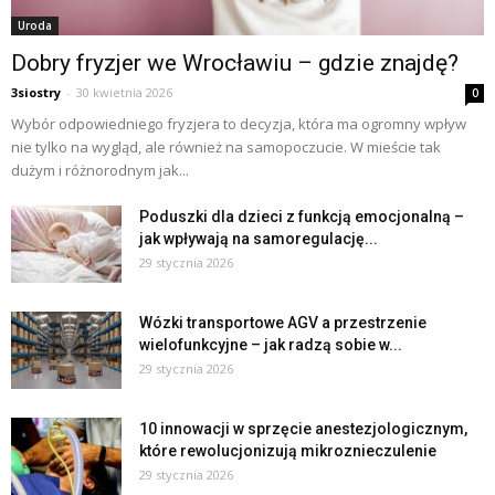
Uroda
Dobry fryzjer we Wrocławiu – gdzie znajdę?
3siostry
-
30 kwietnia 2026
0
Wybór odpowiedniego fryzjera to decyzja, która ma ogromny wpływ
nie tylko na wygląd, ale również na samopoczucie. W mieście tak
dużym i różnorodnym jak...
Poduszki dla dzieci z funkcją emocjonalną –
jak wpływają na samoregulację...
29 stycznia 2026
Wózki transportowe AGV a przestrzenie
wielofunkcyjne – jak radzą sobie w...
29 stycznia 2026
10 innowacji w sprzęcie anestezjologicznym,
które rewolucjonizują mikroznieczulenie
29 stycznia 2026