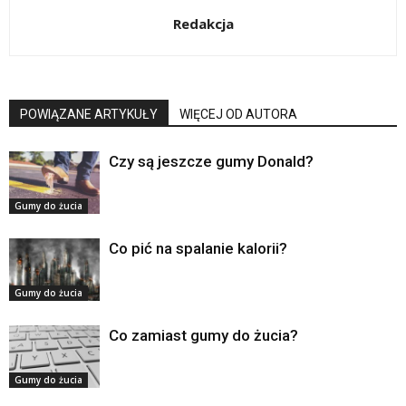
Redakcja
POWIĄZANE ARTYKUŁY
WIĘCEJ OD AUTORA
Czy są jeszcze gumy Donald?
Gumy do żucia
Co pić na spalanie kalorii?
Gumy do żucia
Co zamiast gumy do żucia?
Gumy do żucia