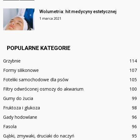
Wolumetria: hit medycyny estetycznej
1 marca 2021
POPULARNE KATEGORIE
Grzybnie
114
Formy silikonowe
107
Foteliki samochodowe dla psów
105
Filtry odwróconej osmozy do akwarium
100
Gumy do żucia
99
Fruktoza i glukoza
98
Gady hodowlane
96
Fasola
96
Gąbki, zmywaki, druciaki do naczyń
95