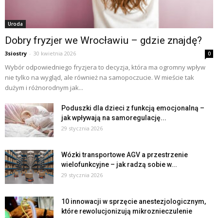
Uroda
Dobry fryzjer we Wrocławiu – gdzie znajdę?
3siostry
-
30 kwietnia 2026
0
Wybór odpowiedniego fryzjera to decyzja, która ma ogromny wpływ
nie tylko na wygląd, ale również na samopoczucie. W mieście tak
dużym i różnorodnym jak...
Poduszki dla dzieci z funkcją emocjonalną –
jak wpływają na samoregulację...
29 stycznia 2026
Wózki transportowe AGV a przestrzenie
wielofunkcyjne – jak radzą sobie w...
29 stycznia 2026
10 innowacji w sprzęcie anestezjologicznym,
które rewolucjonizują mikroznieczulenie