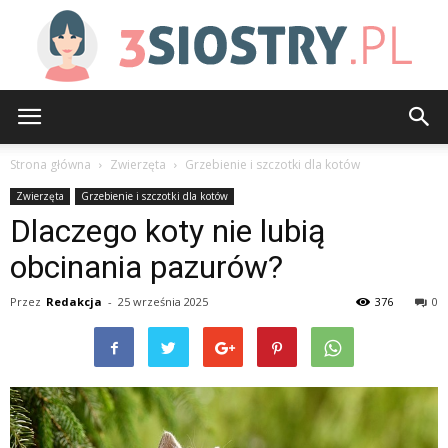
3siostry.pl
Strona główna
Zwierzęta
Grzebienie i szczotki dla kotów
Zwierzęta
Grzebienie i szczotki dla kotów
Dlaczego koty nie lubią
obcinania pazurów?
Przez
Redakcja
-
25 września 2025
376
0