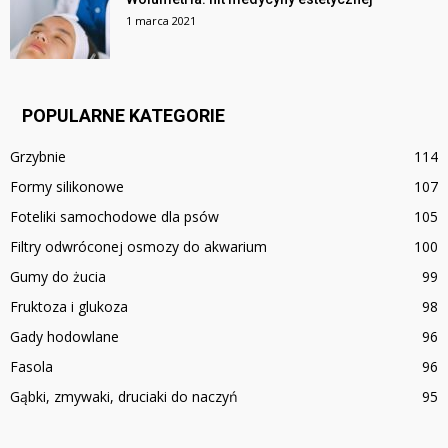
1 marca 2021
POPULARNE KATEGORIE
Grzybnie
114
Formy silikonowe
107
Foteliki samochodowe dla psów
105
Filtry odwróconej osmozy do akwarium
100
Gumy do żucia
99
Fruktoza i glukoza
98
Gady hodowlane
96
Fasola
96
Gąbki, zmywaki, druciaki do naczyń
95