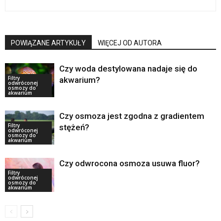
POWIĄZANE ARTYKUŁY
WIĘCEJ OD AUTORA
Czy woda destylowana nadaje się do
Filtry
akwarium?
odwróconej
osmozy do
akwarium
Czy osmoza jest zgodna z gradientem
Filtry
stężeń?
odwróconej
osmozy do
akwarium
Czy odwrocona osmoza usuwa fluor?
Filtry
odwróconej
osmozy do
akwarium