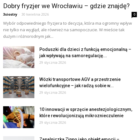
Dobry fryzjer we Wrocławiu – gdzie znajdę?
3siostry
-
30 kwietnia 2026
0
Wybór odpowiedniego fryzjera to decyzja, która ma ogromny wpływ
nie tylko na wygląd, ale również na samopoczucie. W mieście tak
dużym i różnorodnym jak...
Poduszki dla dzieci z funkcją emocjonalną –
jak wpływają na samoregulację...
29 stycznia 2026
Wózki transportowe AGV a przestrzenie
wielofunkcyjne – jak radzą sobie w...
29 stycznia 2026
10 innowacji w sprzęcie anestezjologicznym,
które rewolucjonizują mikroznieczulenie
29 stycznia 2026
Zapalniczka Zippo jako obiekt emocji –