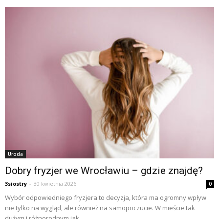
Uroda
Dobry fryzjer we Wrocławiu – gdzie znajdę?
3siostry
-
30 kwietnia 2026
0
Wybór odpowiedniego fryzjera to decyzja, która ma ogromny wpływ
nie tylko na wygląd, ale również na samopoczucie. W mieście tak
dużym i różnorodnym jak...