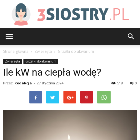
3siostry.pl
Strona główna
Zwierzęta
Grzałki do akwarium
Zwierzęta
Grzałki do akwarium
Ile kW na ciepła wodę?
Przez
Redakcja
-
27 stycznia 2024
518
0