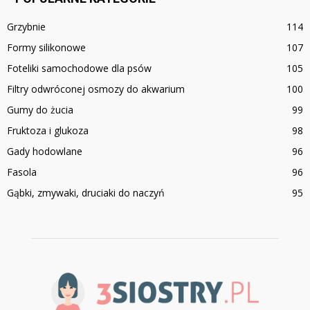
Grzybnie
114
Formy silikonowe
107
Foteliki samochodowe dla psów
105
Filtry odwróconej osmozy do akwarium
100
Gumy do żucia
99
Fruktoza i glukoza
98
Gady hodowlane
96
Fasola
96
Gąbki, zmywaki, druciaki do naczyń
95