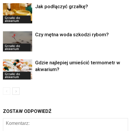
Jak podłączyć grzałkę?
Grzałki do
akwarium
Czy mętna woda szkodzi rybom?
Grzałki do
akwarium
Gdzie najlepiej umieścić termometr w
akwarium?
Grzałki do
akwarium
ZOSTAW ODPOWIEDŹ