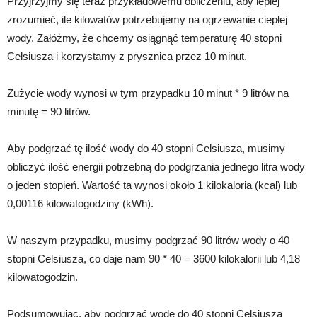
Przyjrzyjmy się teraz przykładowemu obliczeniu, aby lepiej
zrozumieć, ile kilowatów potrzebujemy na ogrzewanie ciepłej
wody. Załóżmy, że chcemy osiągnąć temperaturę 40 stopni
Celsiusza i korzystamy z prysznica przez 10 minut.
Zużycie wody wynosi w tym przypadku 10 minut * 9 litrów na
minutę = 90 litrów.
Aby podgrzać tę ilość wody do 40 stopni Celsiusza, musimy
obliczyć ilość energii potrzebną do podgrzania jednego litra wody
o jeden stopień. Wartość ta wynosi około 1 kilokaloria (kcal) lub
0,00116 kilowatogodziny (kWh).
W naszym przypadku, musimy podgrzać 90 litrów wody o 40
stopni Celsiusza, co daje nam 90 * 40 = 3600 kilokalorii lub 4,18
kilowatogodzin.
Podsumowując, aby podgrzać wodę do 40 stopni Celsiusza