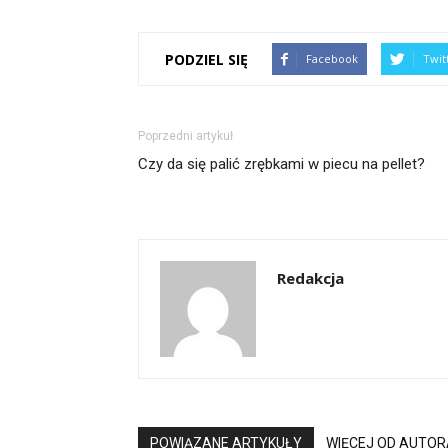
PODZIEL SIĘ
Facebook
Twit
Poprzedni artykuł
Czy da się palić zrębkami w piecu na pellet?
Redakcja
POWIĄZANE ARTYKUŁY
WIĘCEJ OD AUTOR