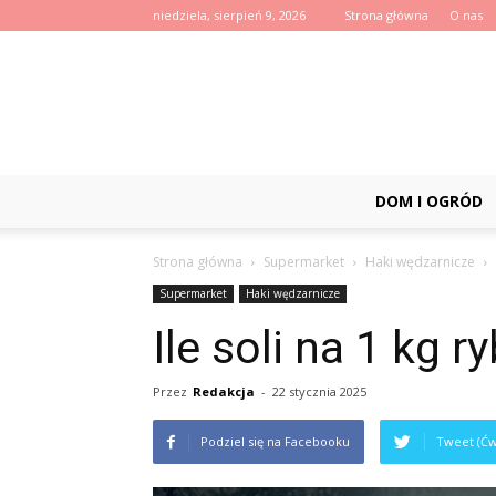
niedziela, sierpień 9, 2026
Strona główna
O nas
DOM I OGRÓD
Strona główna
Supermarket
Haki wędzarnicze
Supermarket
Haki wędzarnicze
Ile soli na 1 kg r
Przez
Redakcja
-
22 stycznia 2025
Podziel się na Facebooku
Tweet (Ćw