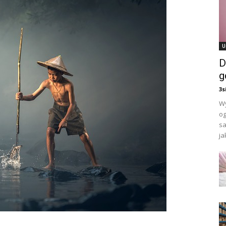
U
D
g
3s
Wy
og
sa
jak