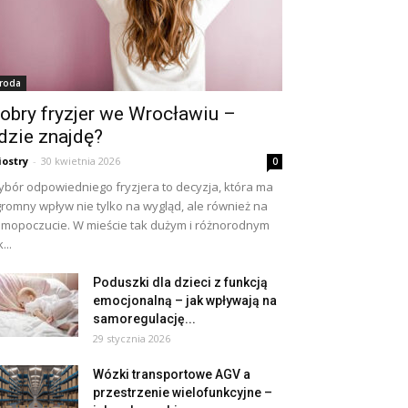
roda
obry fryzjer we Wrocławiu –
dzie znajdę?
iostry
-
30 kwietnia 2026
0
bór odpowiedniego fryzjera to decyzja, która ma
romny wpływ nie tylko na wygląd, ale również na
mopoczucie. W mieście tak dużym i różnorodnym
...
Poduszki dla dzieci z funkcją
emocjonalną – jak wpływają na
samoregulację...
29 stycznia 2026
Wózki transportowe AGV a
przestrzenie wielofunkcyjne –