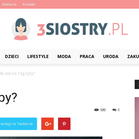
Reklama
Kontakt
DZIECI
LIFESTYLE
MODA
PRACA
URODA
ZAKU
3siostry.pl
Ile soli na 1 kg ryby?
yby?
530
0
ierkaj) na Twitterze