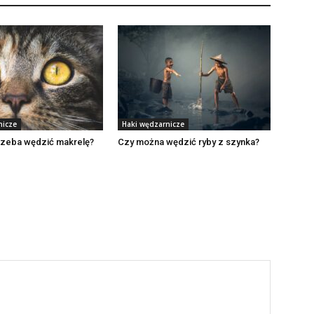
nicze
Haki wędzarnicze
rzeba wędzić makrelę?
Czy można wędzić ryby z szynka?