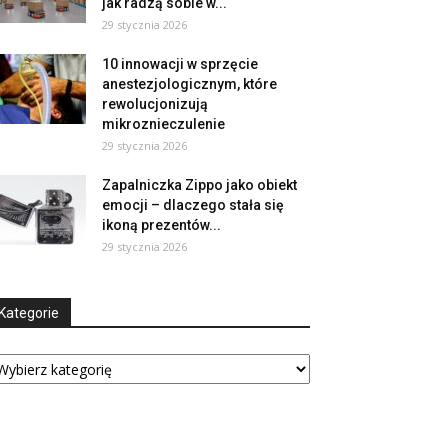
jak radzą sobie w...
29 stycznia 2026
10 innowacji w sprzęcie
anestezjologicznym, które
rewolucjonizują
mikroznieczulenie
29 stycznia 2026
Zapalniczka Zippo jako obiekt
emocji – dlaczego stała się
ikoną prezentów...
29 stycznia 2026
Kategorie
tegorie