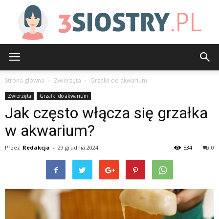
3siostry.pl
Strona główna
Zwierzęta
Grzałki do akwarium
Zwierzęta
Grzałki do akwarium
Jak często włącza się grzałka
w akwarium?
Przez
Redakcja
-
29 grudnia 2024
534
0