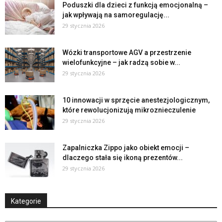
Poduszki dla dzieci z funkcją emocjonalną –
jak wpływają na samoregulację...
29 stycznia 2026
Wózki transportowe AGV a przestrzenie
wielofunkcyjne – jak radzą sobie w...
29 stycznia 2026
10 innowacji w sprzęcie anestezjologicznym,
które rewolucjonizują mikroznieczulenie
29 stycznia 2026
Zapalniczka Zippo jako obiekt emocji –
dlaczego stała się ikoną prezentów...
29 stycznia 2026
Kategorie
Kategorie