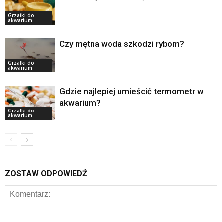
Grzałki do
akwarium
Czy mętna woda szkodzi rybom?
Grzałki do
akwarium
Gdzie najlepiej umieścić termometr w
akwarium?
Grzałki do
akwarium
ZOSTAW ODPOWIEDŹ