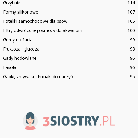
Grzybnie
114
Formy silikonowe
107
Foteliki samochodowe dla psów
105
Filtry odwróconej osmozy do akwarium
100
Gumy do żucia
99
Fruktoza i glukoza
98
Gady hodowlane
96
Fasola
96
Gąbki, zmywaki, druciaki do naczyń
95