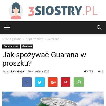
3siostry.pl
Strona główna
Supermarket
Guarana
Supermarket
Guarana
Jak spożywać Guarana w
proszku?
Przez
Redakcja
-
30 września 2025
431
0