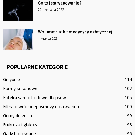
Co to jest wapowanie?
22 czerwca 2022
Wolumetria: hit medycyny estetycznej
1 marca 2021
POPULARNE KATEGORIE
Grzybnie
114
Formy silikonowe
107
Foteliki samochodowe dla psów
105
Filtry odwróconej osmozy do akwarium
100
Gumy do żucia
99
Fruktoza i glukoza
98
Gady hodowlane
96