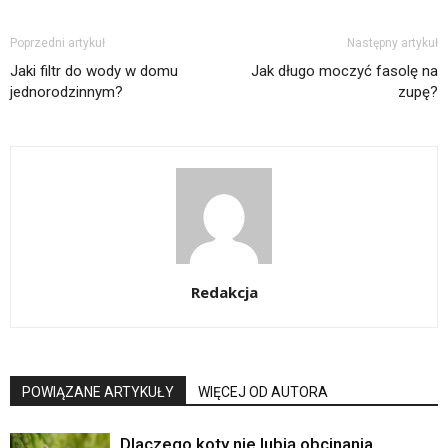
Poprzedni artykuł
Następny artykuł
Jaki filtr do wody w domu
Jak długo moczyć fasolę na
jednorodzinnym?
zupę?
Redakcja
POWIĄZANE ARTYKUŁY
WIĘCEJ OD AUTORA
Dlaczego koty nie lubią obcinania