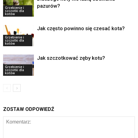
pazurów?
Grzebienie i
szczotki dla
kotów
Jak często powinno się czesać kota?
Grzebienie i
szczotki dla
kotów
Jak szczotkować zęby kotu?
Grzebienie i
szczotki dla
kotów
ZOSTAW ODPOWIEDŹ