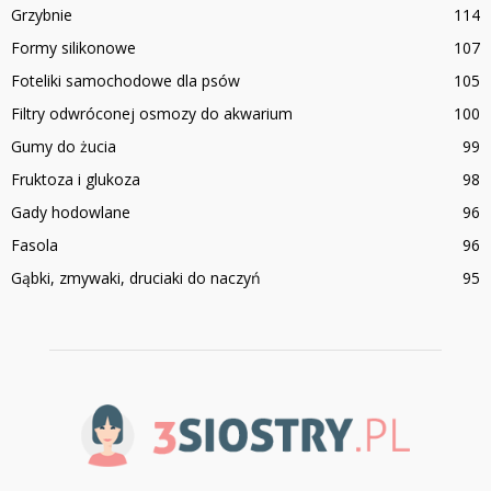
Grzybnie
114
Formy silikonowe
107
Foteliki samochodowe dla psów
105
Filtry odwróconej osmozy do akwarium
100
Gumy do żucia
99
Fruktoza i glukoza
98
Gady hodowlane
96
Fasola
96
Gąbki, zmywaki, druciaki do naczyń
95