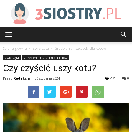
3siostry.pl
Strona główna
Zwierzęta
Grzebienie i szczotki dla kotów
Zwierzęta
Grzebienie i szczotki dla kotów
Czy czyścić uszy kotu?
Przez
Redakcja
-
30 stycznia 2024
471
0