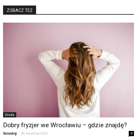
ZOBACZ TEŻ
Uroda
Dobry fryzjer we Wrocławiu – gdzie znajdę?
3siostry
-
30 kwietnia 2026
0