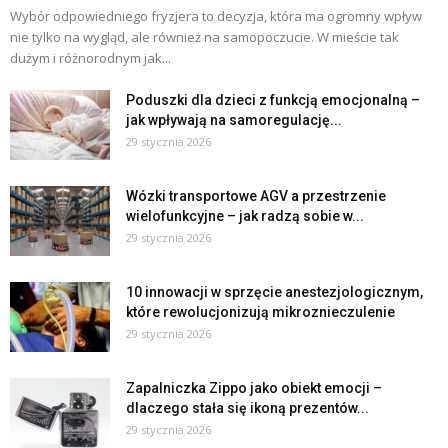
Wybór odpowiedniego fryzjera to decyzja, która ma ogromny wpływ
nie tylko na wygląd, ale również na samopoczucie. W mieście tak
dużym i różnorodnym jak...
Poduszki dla dzieci z funkcją emocjonalną –
jak wpływają na samoregulację...
29 stycznia 2026
Wózki transportowe AGV a przestrzenie
wielofunkcyjne – jak radzą sobie w...
29 stycznia 2026
10 innowacji w sprzęcie anestezjologicznym,
które rewolucjonizują mikroznieczulenie
29 stycznia 2026
Zapalniczka Zippo jako obiekt emocji –
dlaczego stała się ikoną prezentów...
29 stycznia 2026