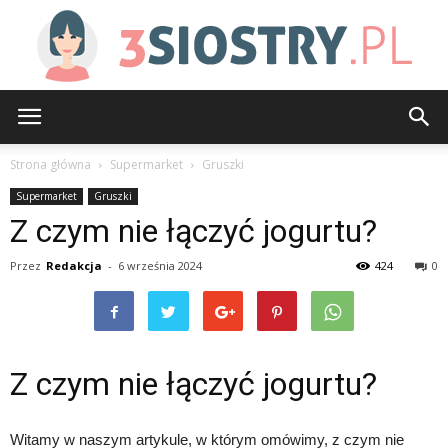
3siostry.pl
Strona główna
Supermarket
Gruszki
Supermarket
Gruszki
Z czym nie łączyć jogurtu?
Przez
Redakcja
-
6 września 2024
424
0
Z czym nie łączyć jogurtu?
Witamy w naszym artykule, w którym omówimy, z czym nie