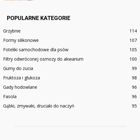
POPULARNE KATEGORIE
Grzybnie
114
Formy silikonowe
107
Foteliki samochodowe dla psów
105
Filtry odwróconej osmozy do akwarium
100
Gumy do żucia
99
Fruktoza i glukoza
98
Gady hodowlane
96
Fasola
96
Gąbki, zmywaki, druciaki do naczyń
95