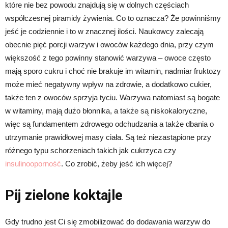
które nie bez powodu znajdują się w dolnych częściach
współczesnej piramidy żywienia. Co to oznacza? Że powinniśmy
jeść je codziennie i to w znacznej ilości. Naukowcy zalecają
obecnie pięć porcji warzyw i owoców każdego dnia, przy czym
większość z tego powinny stanowić warzywa – owoce często
mają sporo cukru i choć nie brakuje im witamin, nadmiar fruktozy
może mieć negatywny wpływ na zdrowie, a dodatkowo cukier,
także ten z owoców sprzyja tyciu. Warzywa natomiast są bogate
w witaminy, mają dużo błonnika, a także są niskokaloryczne,
więc są fundamentem zdrowego odchudzania a także dbania o
utrzymanie prawidłowej masy ciała. Są też niezastąpione przy
różnego typu schorzeniach takich jak cukrzyca czy
insulinooporność
. Co zrobić, żeby jeść ich więcej?
Pij zielone koktajle
Gdy trudno jest Ci się zmobilizować do dodawania warzyw do