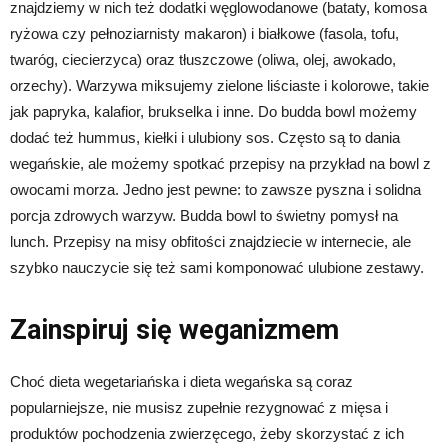
znajdziemy w nich też dodatki węglowodanowe (bataty, komosa
ryżowa czy pełnoziarnisty makaron) i białkowe (fasola, tofu,
twaróg, ciecierzyca) oraz tłuszczowe (oliwa, olej, awokado,
orzechy). Warzywa miksujemy zielone liściaste i kolorowe, takie
jak papryka, kalafior, brukselka i inne. Do budda bowl możemy
dodać też hummus, kiełki i ulubiony sos. Często są to dania
wegańskie, ale możemy spotkać przepisy na przykład na bowl z
owocami morza. Jedno jest pewne: to zawsze pyszna i solidna
porcja zdrowych warzyw. Budda bowl to świetny pomysł na
lunch. Przepisy na misy obfitości znajdziecie w internecie, ale
szybko nauczycie się też sami komponować ulubione zestawy.
Zainspiruj się weganizmem
Choć dieta wegetariańska i dieta wegańska są coraz
popularniejsze, nie musisz zupełnie rezygnować z mięsa i
produktów pochodzenia zwierzęcego, żeby skorzystać z ich