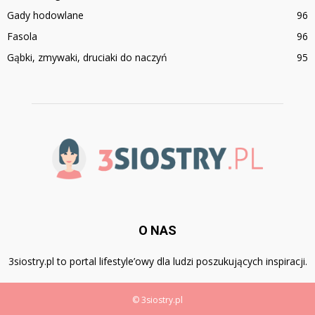
Gady hodowlane
96
Fasola
96
Gąbki, zmywaki, druciaki do naczyń
95
O NAS
3siostry.pl to portal lifestyle’owy dla ludzi poszukujących inspiracji.
© 3siostry.pl