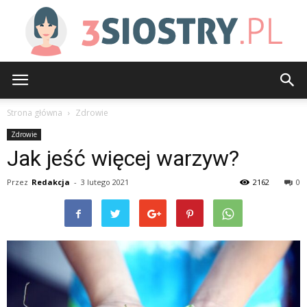
3siostry.pl
Strona główna
Zdrowie
Zdrowie
Jak jeść więcej warzyw?
Przez
Redakcja
-
3 lutego 2021
2162
0