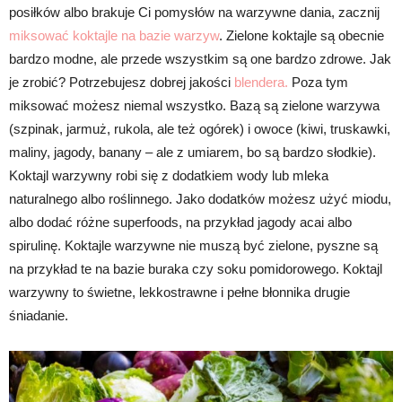
posiłków albo brakuje Ci pomysłów na warzywne dania, zacznij
miksować koktajle na bazie warzyw
. Zielone koktajle są obecnie
bardzo modne, ale przede wszystkim są one bardzo zdrowe. Jak
je zrobić? Potrzebujesz dobrej jakości
blendera.
Poza tym
miksować możesz niemal wszystko. Bazą są zielone warzywa
(szpinak, jarmuż, rukola, ale też ogórek) i owoce (kiwi, truskawki,
maliny, jagody, banany – ale z umiarem, bo są bardzo słodkie).
Koktajl warzywny robi się z dodatkiem wody lub mleka
naturalnego albo roślinnego. Jako dodatków możesz użyć miodu,
albo dodać różne superfoods, na przykład jagody acai albo
spirulinę. Koktajle warzywne nie muszą być zielone, pyszne są
na przykład te na bazie buraka czy soku pomidorowego. Koktajl
warzywny to świetne, lekkostrawne i pełne błonnika drugie
śniadanie.