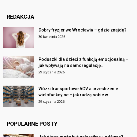
REDAKCJA
Dobry fryzjer we Wrocławiu – gdzie znajdę?
30 kwietnia 2026
Poduszki dla dzieci z funkcją emocjonalną –
jak wpływają na samoregulację...
29 stycznia 2026
Wózki transportowe AGV a przestrzenie
wielofunkcyjne – jak radzą sobie w...
29 stycznia 2026
POPULARNE POSTY
Jak długo może być galaretka w lodówce?