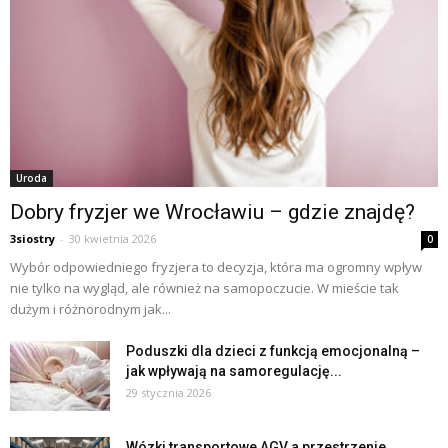
Uroda
Dobry fryzjer we Wrocławiu – gdzie znajdę?
3siostry
-
30 kwietnia 2026
0
Wybór odpowiedniego fryzjera to decyzja, która ma ogromny wpływ
nie tylko na wygląd, ale również na samopoczucie. W mieście tak
dużym i różnorodnym jak...
Poduszki dla dzieci z funkcją emocjonalną –
jak wpływają na samoregulację...
29 stycznia 2026
Wózki transportowe AGV a przestrzenie