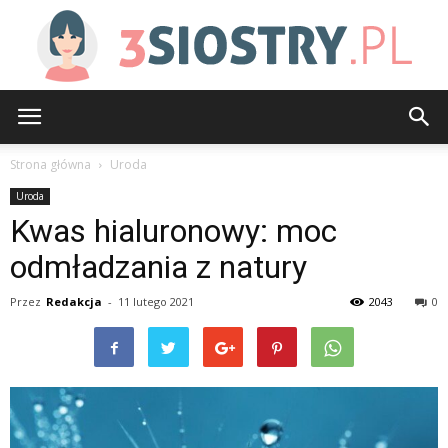
3siostry.pl
Strona główna
Uroda
Uroda
Kwas hialuronowy: moc
odmładzania z natury
Przez
Redakcja
-
11 lutego 2021
2043
0