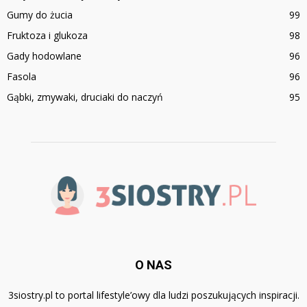
Gumy do żucia
99
Fruktoza i glukoza
98
Gady hodowlane
96
Fasola
96
Gąbki, zmywaki, druciaki do naczyń
95
O NAS
3siostry.pl to portal lifestyle’owy dla ludzi poszukujących inspiracji.