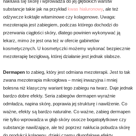
nakłuwa się skórę i wprowadza do jej głębokich warstw
substancje takie jak na przykład
kwas hialuronowy
, ale też
odżywcze koktajle witaminowe czy kolagenowe. Uwaga:
mezoterapia jest zabiegiem, podczas którego dochodzi do
przerwania ciągłości skóry, dlatego powinien wykonywać ją
lekarz, mimo że jest ona też w ofercie gabinetów
kosmetycznych. U kosmetyczki możemy wykonać bezpiecznie
mezoterapię bezigłową, której działanie jest jednak słabsze.
Dermapen
to zabieg, który jest odmiana mezoterapii. Jest to tak
zwana mezoterapia mikroigłowa – mniej inwazyjna i mniej
bolesna niż klasyczny wariant tego zabiegu na twarz. Daje jednak
bardzo dobre efekty. Seria zabiegów dermapen wyraźnie
odmładza, napina skórę, poprawia jej strukturę i nawilżenie. Co
ważne, efekty są bardzo naturalne. Co ważne, zabieg dermapen
nie tylko wprowadza w głąb skóry osocze bogatopłytkowe czy
substancje nawilżające, ale też poprzez nakłucia pobudza skórę
do produkcji kolagenu, dzięki czemu długofalowe efekty