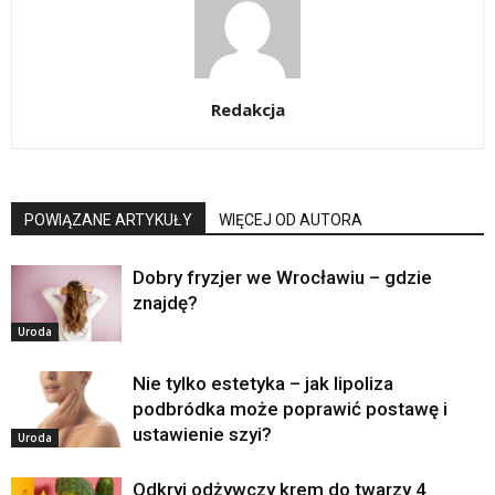
Redakcja
POWIĄZANE ARTYKUŁY
WIĘCEJ OD AUTORA
Dobry fryzjer we Wrocławiu – gdzie
znajdę?
Uroda
Nie tylko estetyka – jak lipoliza
podbródka może poprawić postawę i
ustawienie szyi?
Uroda
Odkryj odżywczy krem do twarzy 4