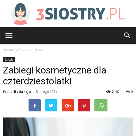
3siostry.pl
Strona główna
Uroda
Uroda
Zabiegi kosmetyczne dla
czterdziestolatki
Przez
Redakcja
-
5 lutego 2021
2160
0