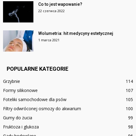
Co to jest wapowanie?
22 czerwca 2022
Wolumetria: hit medycyny estetycznej
1 marca 2021
POPULARNE KATEGORIE
Grzybnie
114
Formy silikonowe
107
Foteliki samochodowe dla psów
105
Filtry odwróconej osmozy do akwarium
100
Gumy do żucia
99
Fruktoza i glukoza
98
Gady hodowlane
96